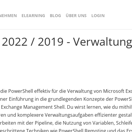
RNEHMEN
ELEARNING
BLOG
ÜBER UNS
LOGIN
 2022 / 2019 - Verwaltung
die PowerShell effektiv für die Verwaltung von Microsoft E
einer Einführung in die grundlegenden Konzepte der PowerSh
r Exchange Management Shell. Du wirst lernen, wie du mithil
ren und komplexere Verwaltungsaufgaben effizienter gesta
iten mit der Pipeline, die Nutzung von Variablen, Schlei
schrittene Techniken wie PowerShell Remoting und das Ers