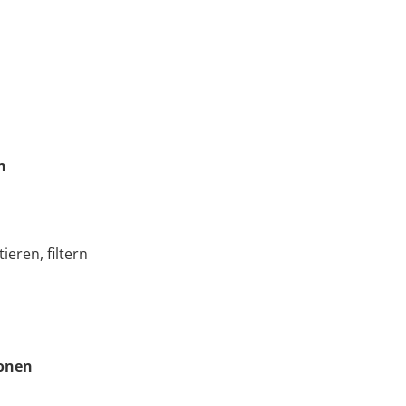
n
eren, filtern
ionen