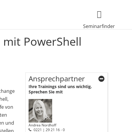
Seminarfinder
 mit PowerShell
Ansprechpartner
Ihre Trainings sind uns wichtig.
xchange
Sprechen Sie mit
ell,
fe von
lten
fen und
Andrea Nordhoff
0221 | 29 21 16 - 0
tellen