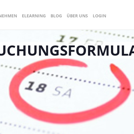
RNEHMEN
ELEARNING
BLOG
ÜBER UNS
LOGIN
UCHUNGSFORMUL